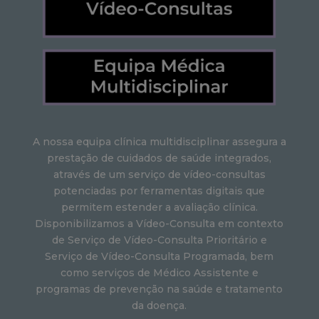
A nossa equipa clínica multidisciplinar assegura a
prestação de cuidados de saúde integrados,
através de um serviço de vídeo-consultas
potenciadas por ferramentas digitais que
permitem estender a avaliação clínica.
D
isponibilizamos a Vídeo-Consulta em contexto
de Serviço de Vídeo-Consulta Prioritário e
Serviço de Vídeo-Consulta Programada
, bem
como serviços de Médico Assistente e
programas de prevenção na saúde e tratamento
da doença.