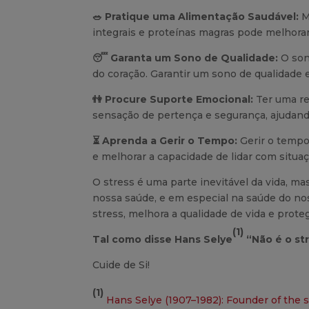
🥗
Pratique uma Alimentação Saudável:
Ma
integrais e proteínas magras pode melhorar 
😴
Garanta um Sono de Qualidade:
O son
do coração. Garantir um sono de qualidade 
👫
Procure Suporte Emocional:
Ter uma re
sensação de pertença e segurança, ajudando
⏳
Aprenda a Gerir o Tempo:
Gerir o tempo
e melhorar a capacidade de lidar com situa
O stress é uma parte inevitável da vida, ma
nossa saúde, e em especial na saúde do nos
stress, melhora a qualidade de vida e prote
(1)
Tal como disse Hans Selye
“Não é o st
Cuide de Si!
(1)
Hans Selye (1907–1982): Founder of the 