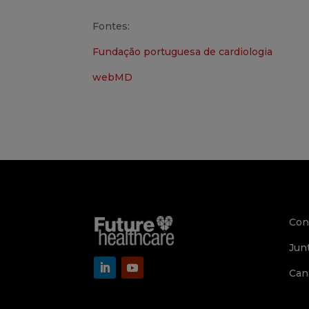
Fontes:
Fundação portuguesa de cardiologia
webMD
Con
Jun
Can