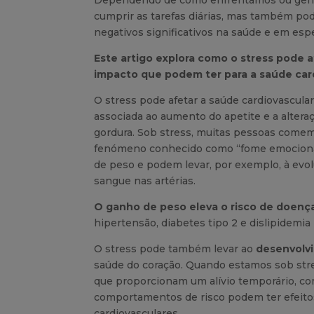
cumprir as tarefas diárias, mas também pod
negativos significativos na saúde e em espe
Este artigo explora como o stress pode af
impacto que podem ter para a saúde card
O stress pode afetar a saúde cardiovascular
associada ao aumento do apetite e a alter
gordura. Sob stress, muitas pessoas comem
fenómeno conhecido como “fome emocional”
de peso e podem levar, por exemplo, à evol
sangue nas artérias.
O ganho de peso eleva o risco de doença
hipertensão, diabetes tipo 2 e dislipidemia
O stress pode também levar ao
desenvolv
saúde do coração. Quando estamos sob st
que proporcionam um alívio temporário, co
comportamentos de risco podem ter efeito
cardiovasculares.