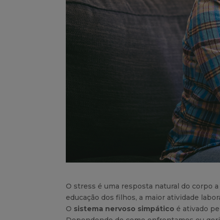
O stress é uma resposta natural do corpo 
educação dos filhos, a maior atividade labor
O
sistema nervoso simpático
é ativado pe
Dependendo de como enfrentamos ou gerimo