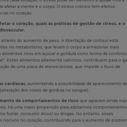
e afetar a mente e o corpo. O stress crónico tem efeitos
cial no coração.
etar o coração, quais as práticas de gestão de stress, e o
iovascular.
 através do aumento de peso. A libertação de cortisol está
ações no metabolismo, que levam o corpo a armazenar mais
 alimentos ricos em açúcar e gordura como forma de conforto
. Estes alimentos altamente calóricos, contribuem para o g
ução de uma placa de aterosclerose, que impede o fluxo de
s cardíacas,
aumentando a possibilidade de aparecimento d
 (alteração dos níveis de gordura no sangue).
imento de comportamentos de risco
que agravam ainda mai
ress, há uma maior propensão para adotarmos comportamento
mo fumar, consumir álcool ou drogas. No entanto, esses
s nocivos no coração, contribuindo para o aumento de probl