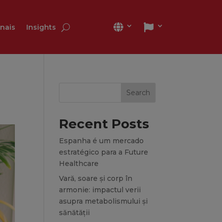
onais
Insights
Search
Recent Posts
Espanha é um mercado
estratégico para a Future
Healthcare
Vară, soare și corp în
armonie: impactul verii
asupra metabolismului și
sănătății