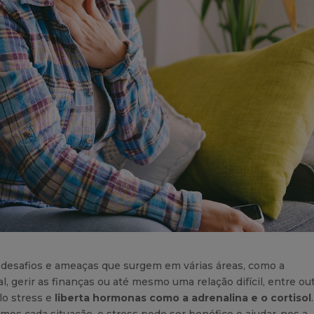
a desafios e ameaças que surgem em várias áreas, como a
al, gerir as finanças ou até mesmo uma relação difícil, entre out
lo stress e
liberta hormonas como a adrenalina e o cortisol
.
s cada situação, o stress pode ser benéfico e ajudar-nos a