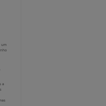
, um
anho
e
s a
s
emas